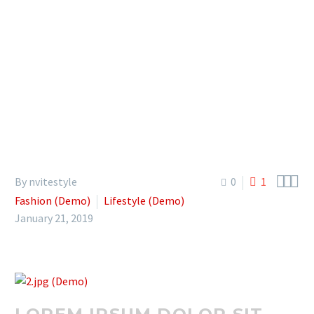



By nvitestyle
0
1
Fashion (Demo)
Lifestyle (Demo)
January 21, 2019