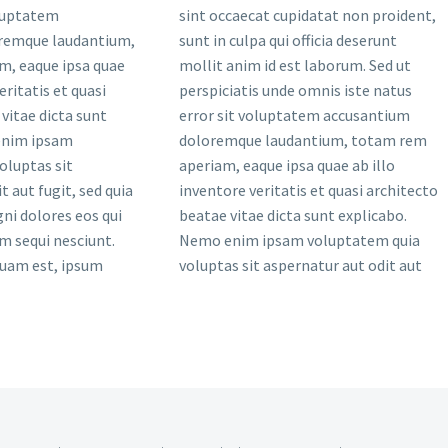
oluptatem
sint occaecat cupidatat non proident,
remque laudantium,
sunt in culpa qui officia deserunt
m, eaque ipsa quae
mollit anim id est laborum. Sed ut
eritatis et quasi
perspiciatis unde omnis iste natus
vitae dicta sunt
error sit voluptatem accusantium
enim ipsam
doloremque laudantium, totam rem
oluptas sit
aperiam, eaque ipsa quae ab illo
t aut fugit, sed quia
inventore veritatis et quasi architecto
i dolores eos qui
beatae vitae dicta sunt explicabo.
m sequi nesciunt.
Nemo enim ipsam voluptatem quia
quam est, ipsum
voluptas sit aspernatur aut odit aut