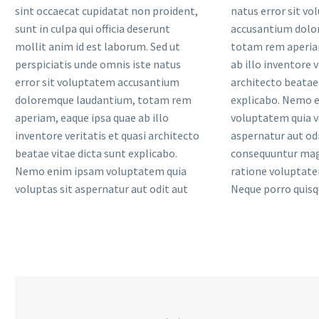
sint occaecat cupidatat non proident,
natus error sit v
sunt in culpa qui officia deserunt
accusantium dolo
mollit anim id est laborum. Sed ut
totam rem aperia
perspiciatis unde omnis iste natus
ab illo inventore v
error sit voluptatem accusantium
architecto beatae 
doloremque laudantium, totam rem
explicabo. Nemo 
aperiam, eaque ipsa quae ab illo
voluptatem quia v
inventore veritatis et quasi architecto
aspernatur aut odi
beatae vitae dicta sunt explicabo.
consequuntur magn
Nemo enim ipsam voluptatem quia
ratione voluptate
voluptas sit aspernatur aut odit aut
Neque porro quis