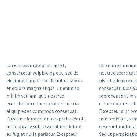
Lorem ipsum dolor sit amet,
Ut enim ad minim 
consectetur adipisicing elit, sed do
nostrud exercitat
eiusmod tempor incididunt ut labore
nisi ut aliquip e
et dolore magna aliqua. Ut enim ad
consequat. Duis au
minim veniam, quis nostrud
reprehenderit in v
exercitation ullamco laboris nisi ut
cillum dolore eu fu
aliquip ex ea commodo consequat.
Excepteur sint oc
Duis aute irure dolor in reprehenderit
non proident, sunt 
in voluptate velit esse cillum dolore
deserunt mollit a
eu fugiat nulla pariatur. Excepteur
Sed ut perspiciati