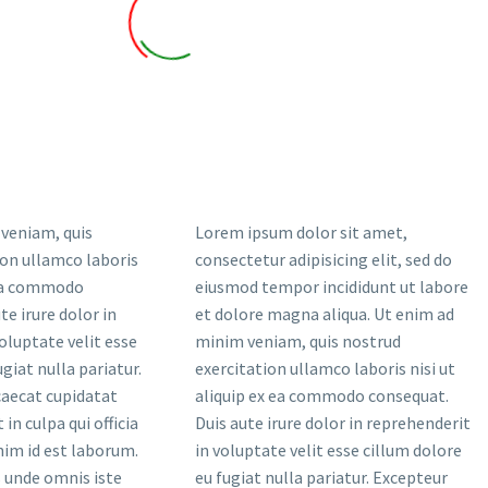
veniam, quis
Lorem ipsum dolor sit amet,
ion ullamco laboris
consectetur adipisicing elit, sed do
x ea commodo
eiusmod tempor incididunt ut labore
te irure dolor in
et dolore magna aliqua. Ut enim ad
oluptate velit esse
minim veniam, quis nostrud
giat nulla pariatur.
exercitation ullamco laboris nisi ut
caecat cupidatat
aliquip ex ea commodo consequat.
in culpa qui officia
Duis aute irure dolor in reprehenderit
nim id est laborum.
in voluptate velit esse cillum dolore
s unde omnis iste
eu fugiat nulla pariatur. Excepteur