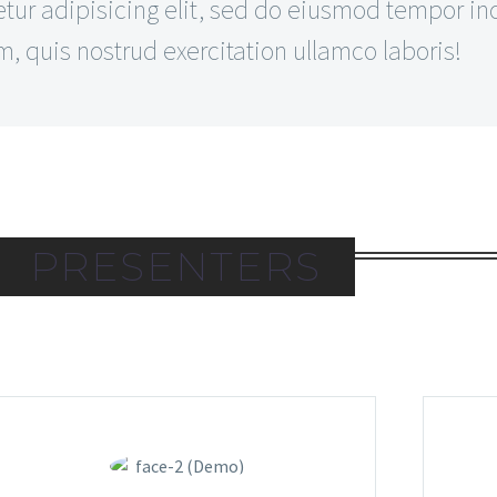
ur adipisicing elit, sed do eiusmod tempor inc
 quis nostrud exercitation ullamco laboris!
PRESENTERS